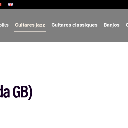
olks
Guitares jazz
Guitares classiques
Banjos
da GB)