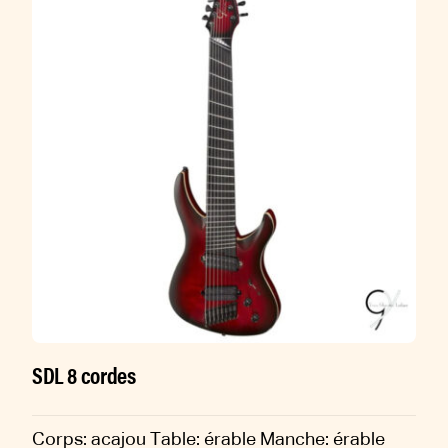
SDL 8 cordes
Corps: acajou Table: érable Manche: érable