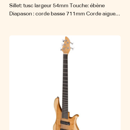
Sillet: tusc largeur 54mm Touche: ébène
Diapason : corde basse 711mm Corde aigue
673mm Micros: BareKnuckle Pontets
individuels: ABM Mécaniques: Hipshot Finition:
vernis corps nitrocellulosique vernis manche
polyuréthane