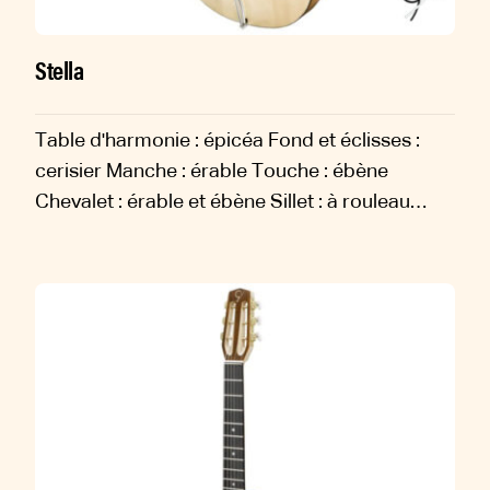
Stella
Table d'harmonie : épicéa Fond et éclisses :
cerisier Manche : érable Touche : ébène
Chevalet : érable et ébène Sillet : à rouleau
ABM Largeur au sillet : 44.5mm Diapason :
638mm Filets : ébène Finition : vernis
nitrocellulosique pour le corps, polyuréthane
pour le manche...