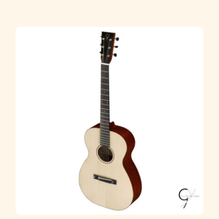
Diapason : 650 mm Sillets : os Chevalet : ébène
Rosace : mosaïque...