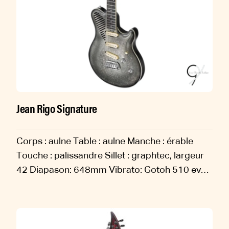
Jean Rigo Signature
Corps : aulne Table : aulne Manche : érable
Touche : palissandre Sillet : graphtec, largeur
42 Diapason: 648mm Vibrato: Gotoh 510 ev
Micros: Lollar Blackface Mécaniques : Hipshot
Frettes : inox 2.65x1.05 Binding crème de
touche et...