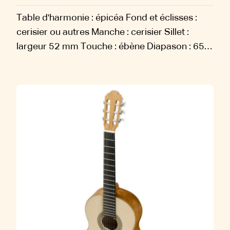
Table d'harmonie : épicéa Fond et éclisses :
cerisier ou autres Manche : cerisier Sillet :
largeur 52 mm Touche : ébène Diapason : 650
mm Sillets : os Chevalet : ébène Rosace :
mosaïque Filets : ébène,...