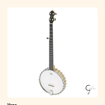
nitrocellulosique, vernis gomme laque...
Vega