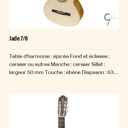
Jade 7/8
Table d'harmonie : épicéa Fond et éclisses :
cerisier ou autres Manche : cerisier Sillet :
largeur 50 mm Touche : ébène Diapason : 635
mm Sillets : os Chevalet : ébène Rosace :
mosaïque Filets : ébène, érable,...