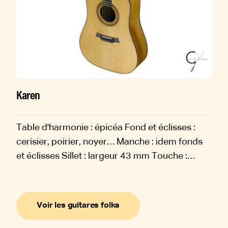
Karen
Table d'harmonie : épicéa Fond et éclisses :
cerisier, poirier, noyer… Manche : idem fonds
et éclisses Sillet : largeur 43 mm Touche :
ébène Diapason : 650 mm Sillets : os Chevalet :
ébène Rosace :...
Voir les guitares folks