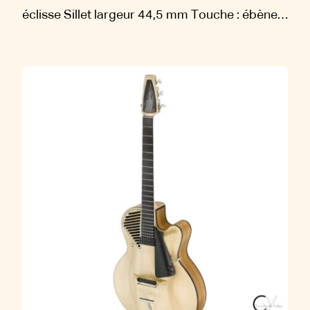
éclisse Sillet largeur 44,5 mm Touche : ébène
Diapason : 638 mm Sillets : os Chevalet : ébène
Filets : ébène...