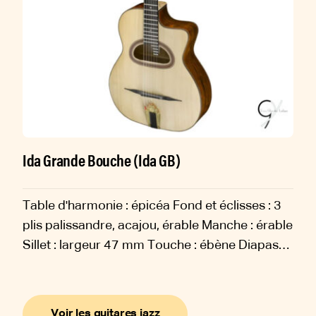
Ida Grande Bouche (Ida GB)
Table d'harmonie : épicéa Fond et éclisses : 3
plis palissandre, acajou, érable Manche : érable
Sillet : largeur 47 mm Touche : ébène Diapason
: 650 mm Sillets : os Chevalet : ébène Filets :
ébène, érable,...
Voir les guitares jazz